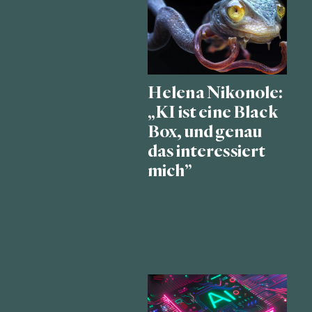
Helena Nikonole:
„KI ist eine Black
Box, und genau
das interessiert
mich”