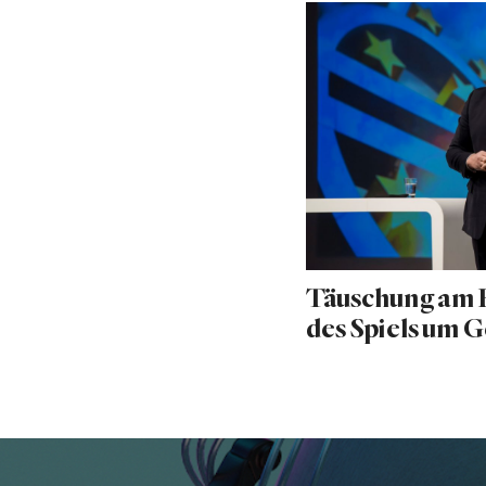
Täuschung am F
des Spiels um G