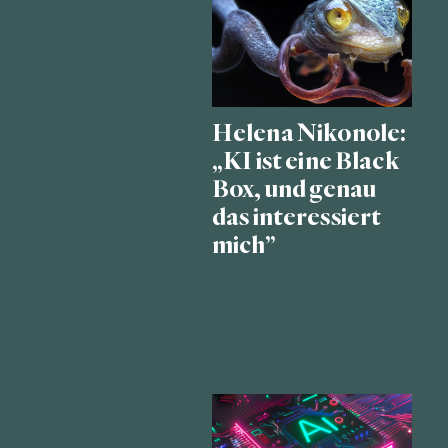
Helena Nikonole:
„KI ist eine Black
Box, und genau
das interessiert
mich”