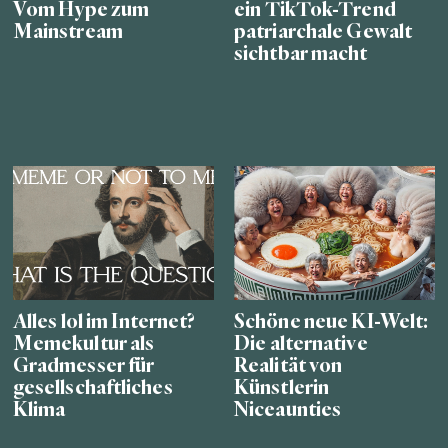
Vom Hype zum
ein TikTok-Trend
Mainstream
patriarchale Gewalt
sichtbar macht
Alles lol im Internet?
Schöne neue KI-Welt:
Memekultur als
Die alternative
Gradmesser für
Realität von
gesellschaftliches
Künstlerin
Klima
Niceaunties