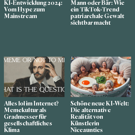
KI-Entwicklung 2024:
Mann oder Bär: Wie
Vom Hype zum
ein TikTok-Trend
Mainstream
patriarchale Gewalt
sichtbar macht
Alles lol im Internet?
Schöne neue KI-Welt:
Memekultur als
Die alternative
Gradmesser für
Realität von
gesellschaftliches
Künstlerin
Klima
Niceaunties