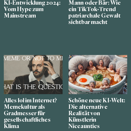
KI-Entwicklung 2024:
Mann oder Bär: Wie
Vom Hype zum
ein TikTok-Trend
Mainstream
patriarchale Gewalt
sichtbar macht
Alles lol im Internet?
Schöne neue KI-Welt:
Memekultur als
Die alternative
Gradmesser für
Realität von
gesellschaftliches
Künstlerin
Klima
Niceaunties