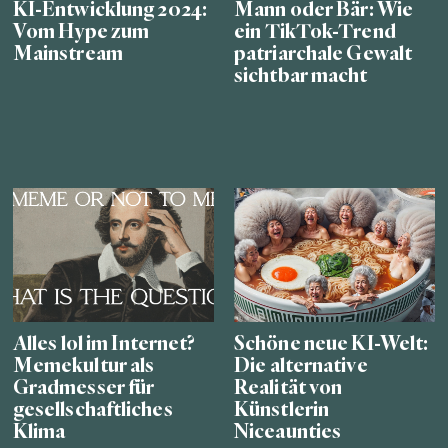
KI-Entwicklung 2024:
Mann oder Bär: Wie
Vom Hype zum
ein TikTok-Trend
Mainstream
patriarchale Gewalt
sichtbar macht
Alles lol im Internet?
Schöne neue KI-Welt:
Memekultur als
Die alternative
Gradmesser für
Realität von
gesellschaftliches
Künstlerin
Klima
Niceaunties