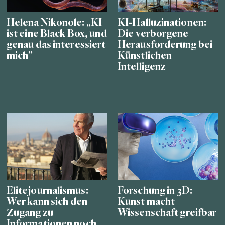
Helena Nikonole: „KI
KI-Halluzinationen:
ist eine Black Box, und
Die verborgene
genau das interessiert
Herausforderung bei
mich”
Künstlichen
Intelligenz
Elitejournalismus:
Forschung in 3D:
Wer kann sich den
Kunst macht
Zugang zu
Wissenschaft greifbar
Informationen noch