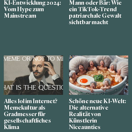
KI-Entwicklung 2024:
Mann oder Bär: Wie
Vom Hype zum
ein TikTok-Trend
Mainstream
patriarchale Gewalt
sichtbar macht
Alles lol im Internet?
Schöne neue KI-Welt:
Memekultur als
Die alternative
Gradmesser für
Realität von
gesellschaftliches
Künstlerin
Klima
Niceaunties