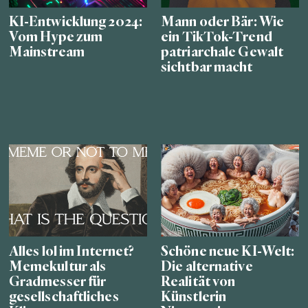
KI-Entwicklung 2024:
Mann oder Bär: Wie
Vom Hype zum
ein TikTok-Trend
Mainstream
patriarchale Gewalt
sichtbar macht
Alles lol im Internet?
Schöne neue KI-Welt:
Memekultur als
Die alternative
Gradmesser für
Realität von
gesellschaftliches
Künstlerin