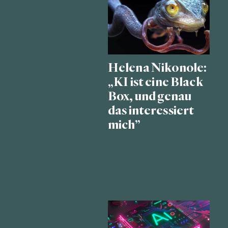
Helena Nikonole:
„KI ist eine Black
Box, und genau
das interessiert
mich”