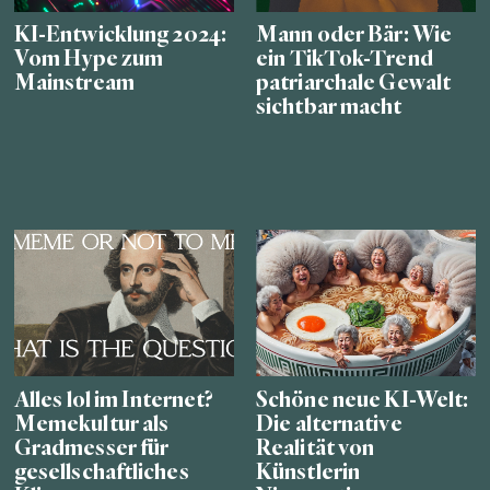
KI-Entwicklung 2024:
Mann oder Bär: Wie
Vom Hype zum
ein TikTok-Trend
Mainstream
patriarchale Gewalt
sichtbar macht
Alles lol im Internet?
Schöne neue KI-Welt:
Memekultur als
Die alternative
Gradmesser für
Realität von
gesellschaftliches
Künstlerin