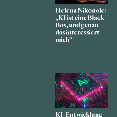
Helena Nikonole:
„KI ist eine Black
Box, und genau
das interessiert
mich”
KI-Entwicklung