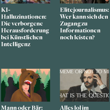
KI-
Elitejournalismus:
Halluzinationen:
Wer kann sich den
Die verborgene
Zugang zu
Herausforderung
Informationen
bei Künstlichen
noch leisten?
Intelligenz
Mann oder Bär:
Alles lol im