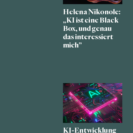
Helena Nikonole:
„KI ist eine Black
Box, und genau
das interessiert
mich”
KI-Entwicklung