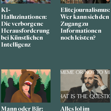
KI-
Elitejournalismus:
Halluzinationen:
Wer kann sich den
Die verborgene
Zugang zu
Herausforderung
Informationen
bei Künstlichen
noch leisten?
Intelligenz
Mann oder Bär:
Alles lol im