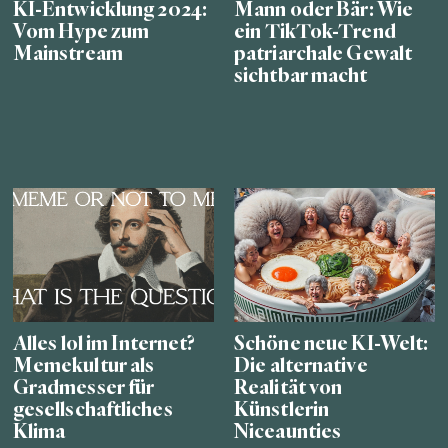
KI-Entwicklung 2024:
Mann oder Bär: Wie
Vom Hype zum
ein TikTok-Trend
Mainstream
patriarchale Gewalt
sichtbar macht
Alles lol im Internet?
Schöne neue KI-Welt:
Memekultur als
Die alternative
Gradmesser für
Realität von
gesellschaftliches
Künstlerin
Klima
Niceaunties