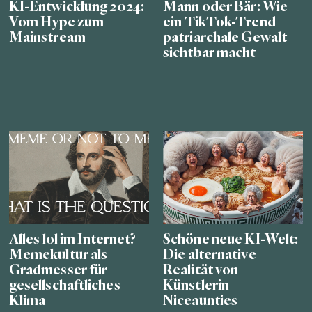
KI-Entwicklung 2024:
Mann oder Bär: Wie
Vom Hype zum
ein TikTok-Trend
Mainstream
patriarchale Gewalt
sichtbar macht
Alles lol im Internet?
Schöne neue KI-Welt:
Memekultur als
Die alternative
Gradmesser für
Realität von
gesellschaftliches
Künstlerin
Klima
Niceaunties