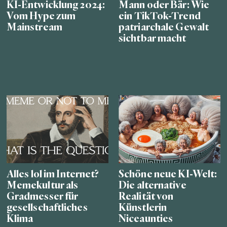
KI-Entwicklung 2024:
Mann oder Bär: Wie
Vom Hype zum
ein TikTok-Trend
Mainstream
patriarchale Gewalt
sichtbar macht
Alles lol im Internet?
Schöne neue KI-Welt:
Memekultur als
Die alternative
Gradmesser für
Realität von
gesellschaftliches
Künstlerin
Klima
Niceaunties