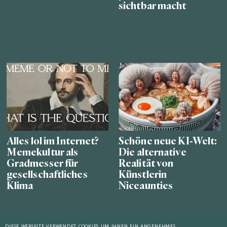
sichtbar macht
Alles lol im Internet?
Schöne neue KI-Welt:
Memekultur als
Die alternative
Gradmesser für
Realität von
gesellschaftliches
Künstlerin
Klima
Niceaunties
DIESE WEBSEITE VERWENDET COOKIES UM IHNEN EIN ANGENEHMES