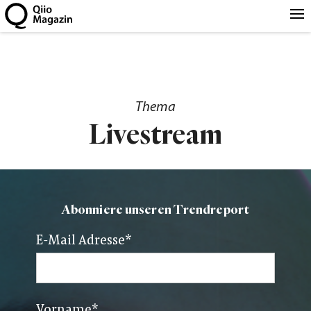
Thema
Livestream
Abonniere unseren Trendreport
E-Mail Adresse
*
Vorname
*