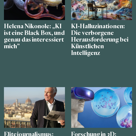
Helena Nikonole: „KI
KI-Halluzinationen:
ist eine Black Box, und
Die verborgene
genau das interessiert
Herausforderung bei
mich”
Künstlichen
Intelligenz
Elitejournalismus:
Forschung in 3D: