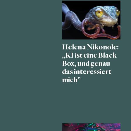
Helena Nikonole:
„KI ist eine Black
Box, und genau
das interessiert
mich”