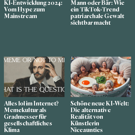
KI-Entwicklung 2024:
Mann oder Bär: Wie
Vom Hype zum
ein TikTok-Trend
Mainstream
patriarchale Gewalt
sichtbar macht
Alles lol im Internet?
Schöne neue KI-Welt:
Memekultur als
Die alternative
Gradmesser für
Realität von
gesellschaftliches
Künstlerin
Klima
Niceaunties