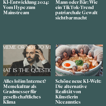
KI-Entwicklung 2024:
Mann oder Bär: Wie
Vom Hype zum
ein TikTok-Trend
Mainstream
patriarchale Gewalt
sichtbar macht
Alles lol im Internet?
Schöne neue KI-Welt:
Memekultur als
Die alternative
Gradmesser für
Realität von
gesellschaftliches
Künstlerin
Klima
Niceaunties