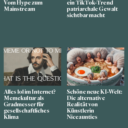
Vom Hype zum
ein TikTok-Trend
Mainstream
patriarchale Gewalt
sichtbar macht
Alles lol im Internet?
Schöne neue KI-Welt:
Memekultur als
Die alternative
Gradmesser für
Realität von
gesellschaftliches
Künstlerin
Klima
Niceaunties