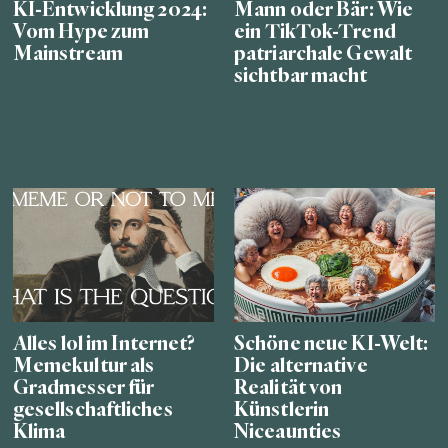
KI-Entwicklung 2024:
Mann oder Bär: Wie
Vom Hype zum
ein TikTok-Trend
Mainstream
patriarchale Gewalt
sichtbar macht
Alles lol im Internet?
Schöne neue KI-Welt:
Memekultur als
Die alternative
Gradmesser für
Realität von
gesellschaftliches
Künstlerin
Klima
Niceaunties