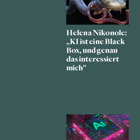
Helena Nikonole:
„KI ist eine Black
Box, und genau
das interessiert
mich”