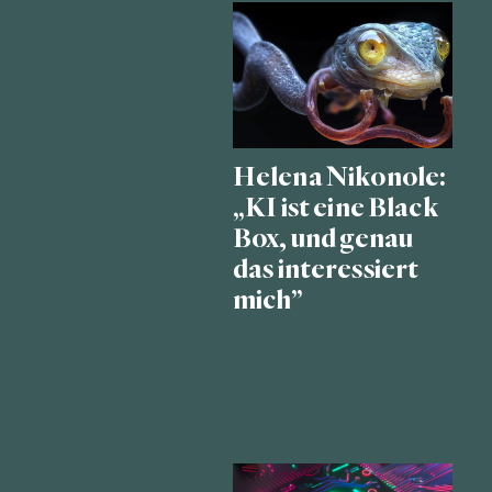
Helena Nikonole:
„KI ist eine Black
Box, und genau
das interessiert
mich”