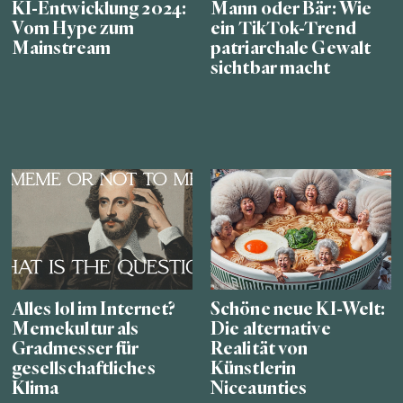
KI-Entwicklung 2024:
Mann oder Bär: Wie
Vom Hype zum
ein TikTok-Trend
Mainstream
patriarchale Gewalt
sichtbar macht
Alles lol im Internet?
Schöne neue KI-Welt:
Memekultur als
Die alternative
Gradmesser für
Realität von
gesellschaftliches
Künstlerin
Klima
Niceaunties