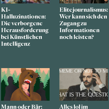
KI-
Elitejournalismus:
Halluzinationen:
Wer kann sich den
Die verborgene
Zugang zu
Herausforderung
Informationen
bei Künstlichen
noch leisten?
Intelligenz
Mann oder Bär:
Alles lol im