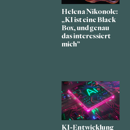
Helena Nikonole:
„KI ist eine Black
Box, und genau
das interessiert
mich”
KI-Entwicklung