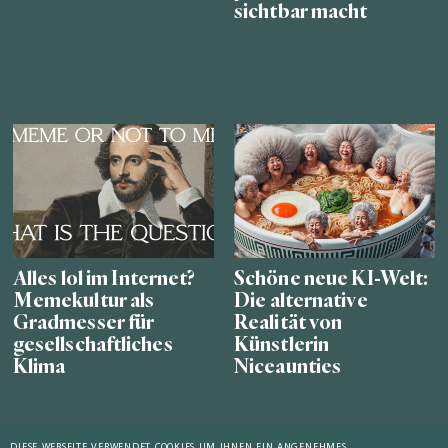
sichtbar macht
Alles lol im Internet?
Schöne neue KI-Welt:
Memekultur als
Die alternative
Gradmesser für
Realität von
gesellschaftliches
Künstlerin
Klima
Niceaunties
DIESE WEBSEITE VERWENDET COOKIES UM IHNEN EIN ANGENEHMES