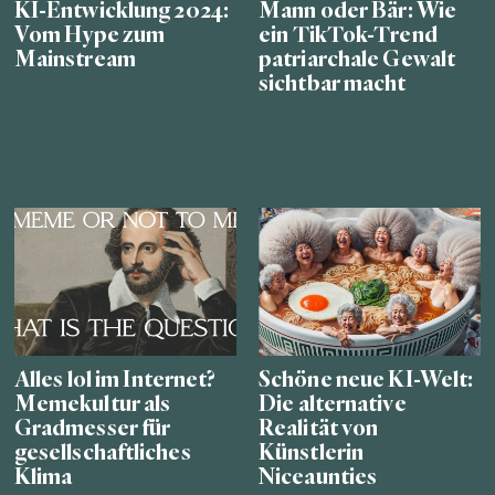
KI-Entwicklung 2024:
Mann oder Bär: Wie
Vom Hype zum
ein TikTok-Trend
Mainstream
patriarchale Gewalt
sichtbar macht
Alles lol im Internet?
Schöne neue KI-Welt:
Memekultur als
Die alternative
Gradmesser für
Realität von
gesellschaftliches
Künstlerin
Klima
Niceaunties