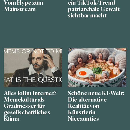
Vom Hype zum
ein TikTok-Trend
Mainstream
patriarchale Gewalt
sichtbar macht
Alles lol im Internet?
Schöne neue KI-Welt:
Memekultur als
Die alternative
Gradmesser für
Realität von
gesellschaftliches
Künstlerin
Klima
Niceaunties