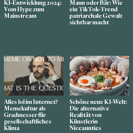
KI-Entwicklung 2024:
Mann oder Bär: Wie
Vom Hype zum
ein TikTok-Trend
Mainstream
patriarchale Gewalt
sichtbar macht
Alles lol im Internet?
Schöne neue KI-Welt:
Memekultur als
Die alternative
Gradmesser für
Realität von
gesellschaftliches
Künstlerin
Klima
Niceaunties