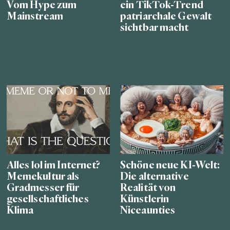
Vom Hype zum
ein TikTok-Trend
Mainstream
patriarchale Gewalt
sichtbar macht
Alles lol im Internet?
Schöne neue KI-Welt:
Memekultur als
Die alternative
Gradmesser für
Realität von
gesellschaftliches
Künstlerin
Klima
Niceaunties