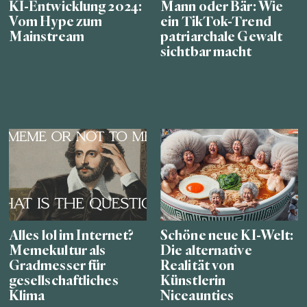
KI-Entwicklung 2024:
Mann oder Bär: Wie
Vom Hype zum
ein TikTok-Trend
Mainstream
patriarchale Gewalt
sichtbar macht
Alles lol im Internet?
Schöne neue KI-Welt:
Memekultur als
Die alternative
Gradmesser für
Realität von
gesellschaftliches
Künstlerin
Klima
Niceaunties