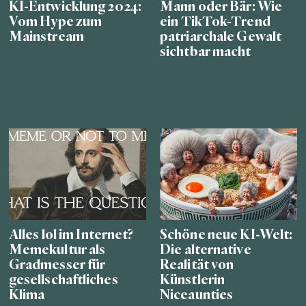
KI-Entwicklung 2024:
Mann oder Bär: Wie
Vom Hype zum
ein TikTok-Trend
Mainstream
patriarchale Gewalt
sichtbar macht
Alles lol im Internet?
Schöne neue KI-Welt:
Memekultur als
Die alternative
Gradmesser für
Realität von
gesellschaftliches
Künstlerin
Klima
Niceaunties