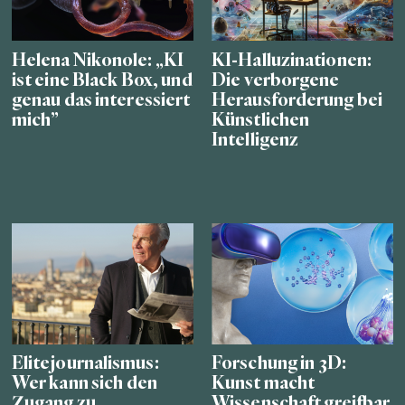
Helena Nikonole: „KI
KI-Halluzinationen:
ist eine Black Box, und
Die verborgene
genau das interessiert
Herausforderung bei
mich”
Künstlichen
Intelligenz
Elitejournalismus:
Forschung in 3D:
Wer kann sich den
Kunst macht
Zugang zu
Wissenschaft greifbar