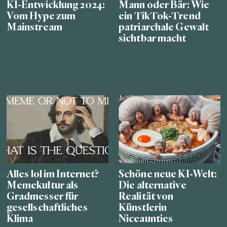
KI-Entwicklung 2024:
Mann oder Bär: Wie
Vom Hype zum
ein TikTok-Trend
Mainstream
patriarchale Gewalt
sichtbar macht
Alles lol im Internet?
Schöne neue KI-Welt:
Memekultur als
Die alternative
Gradmesser für
Realität von
gesellschaftliches
Künstlerin
Klima
Niceaunties