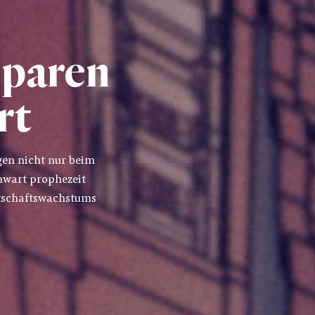
Sparen
rt
gen nicht nur beim
nwart prophezeit
rtschaftswachstums