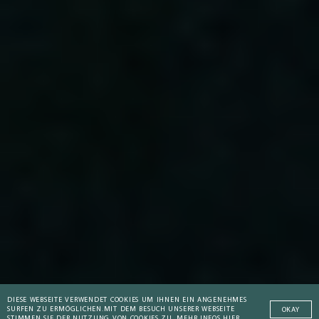
DIESE WEBSEITE VERWENDET COOKIES UM IHNEN EIN ANGENEHMES
SURFEN ZU ERMÖGLICHEN.
MIT DEM BESUCH UNSERER WEBSEITE
OKAY
STIMMEN SIE DER NUTZUNG VON COOKIES ZU.
MEHR INFOS HIER