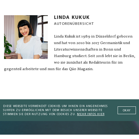
LINDA KUKUK
AUTORENÜBERSICHT
Linda Kukuk ist 1989 in Düsseldorf geboren
und hat von 2010 bis 2017 Germanistik und
Literaturwissenschaften in Bonn und
Hamburg studiert. Seit 2018 lebt sie in Berlin,
wo sie zunächst als Redakteurin für im
gegenteil arbeitete und nun für das Qiio Magazin.
DIESE WEBSEITE VERWENDET COOKIES UM IHNEN EIN ANGENEHMES
SURFEN ZU ERMÖGLICHEN.
MIT DEM BESUCH UNSERER WEBSEITE
OKAY
STIMMEN SIE DER NUTZUNG VON COOKIES ZU.
MEHR INFOS HIER
Abonniere unseren Trendreport