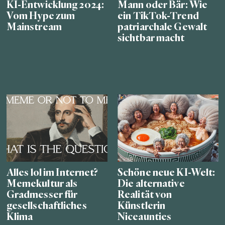
KI-Entwicklung 2024:
Mann oder Bär: Wie
Vom Hype zum
ein TikTok-Trend
Mainstream
patriarchale Gewalt
sichtbar macht
Alles lol im Internet?
Schöne neue KI-Welt:
Memekultur als
Die alternative
Gradmesser für
Realität von
gesellschaftliches
Künstlerin
Klima
Niceaunties