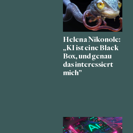
Helena Nikonole:
„KI ist eine Black
Box, und genau
das interessiert
mich”