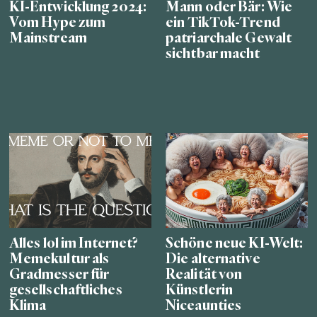
KI-Entwicklung 2024:
Mann oder Bär: Wie
Vom Hype zum
ein TikTok-Trend
Mainstream
patriarchale Gewalt
sichtbar macht
Alles lol im Internet?
Schöne neue KI-Welt:
Memekultur als
Die alternative
Gradmesser für
Realität von
gesellschaftliches
Künstlerin
Klima
Niceaunties