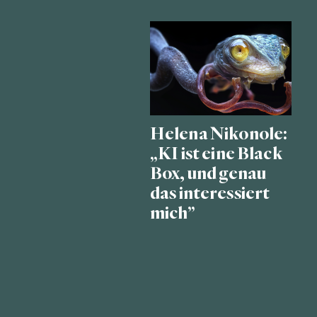
Helena Nikonole:
„KI ist eine Black
Box, und genau
das interessiert
mich”