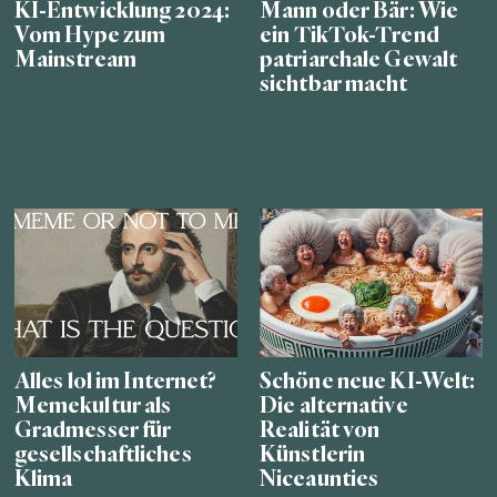
KI-Entwicklung 2024:
Mann oder Bär: Wie
Vom Hype zum
ein TikTok-Trend
Mainstream
patriarchale Gewalt
sichtbar macht
Alles lol im Internet?
Schöne neue KI-Welt:
Memekultur als
Die alternative
Gradmesser für
Realität von
gesellschaftliches
Künstlerin
Klima
Niceaunties