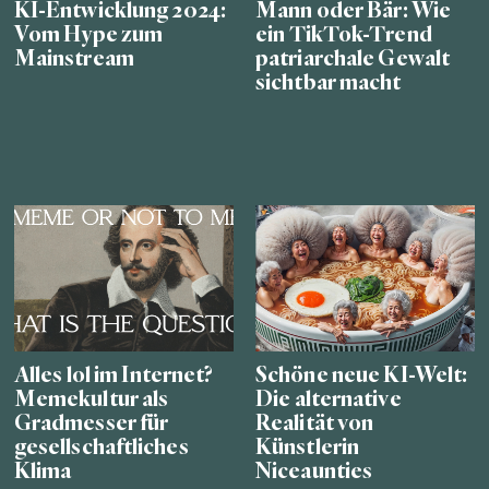
KI-Entwicklung 2024:
Mann oder Bär: Wie
Vom Hype zum
ein TikTok-Trend
Mainstream
patriarchale Gewalt
sichtbar macht
Alles lol im Internet?
Schöne neue KI-Welt:
Memekultur als
Die alternative
Gradmesser für
Realität von
gesellschaftliches
Künstlerin
Klima
Niceaunties