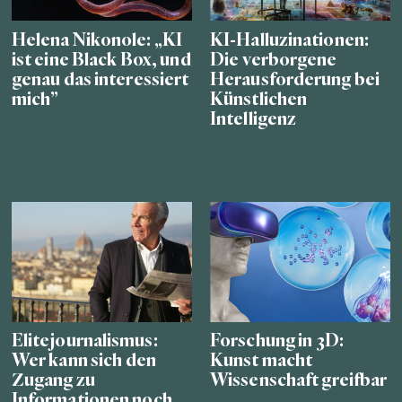
Helena Nikonole: „KI
KI-Halluzinationen:
ist eine Black Box, und
Die verborgene
genau das interessiert
Herausforderung bei
mich”
Künstlichen
Intelligenz
Elitejournalismus:
Forschung in 3D:
Wer kann sich den
Kunst macht
Zugang zu
Wissenschaft greifbar
Informationen noch