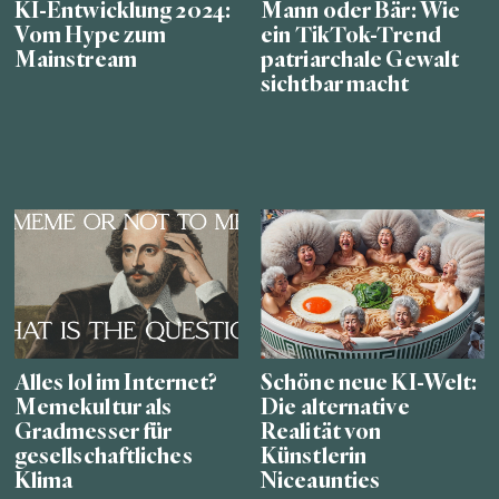
KI-Entwicklung 2024:
Mann oder Bär: Wie
Vom Hype zum
ein TikTok-Trend
Mainstream
patriarchale Gewalt
sichtbar macht
Alles lol im Internet?
Schöne neue KI-Welt:
Memekultur als
Die alternative
Gradmesser für
Realität von
gesellschaftliches
Künstlerin
Klima
Niceaunties