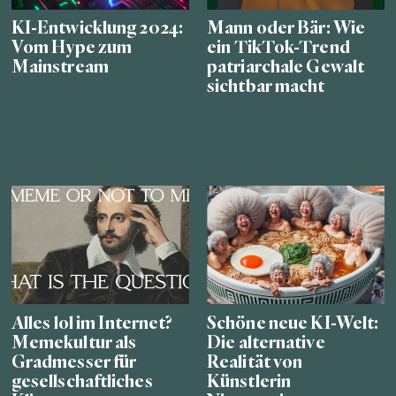
KI-Entwicklung 2024:
Mann oder Bär: Wie
Vom Hype zum
ein TikTok-Trend
Mainstream
patriarchale Gewalt
sichtbar macht
Alles lol im Internet?
Schöne neue KI-Welt:
Memekultur als
Die alternative
Gradmesser für
Realität von
gesellschaftliches
Künstlerin