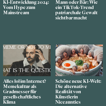
KI-Entwicklung 2024:
Mann oder Bär: Wie
Vom Hype zum
ein TikTok-Trend
Mainstream
patriarchale Gewalt
sichtbar macht
Alles lol im Internet?
Schöne neue KI-Welt:
Memekultur als
Die alternative
Gradmesser für
Realität von
gesellschaftliches
Künstlerin
Klima
Niceaunties